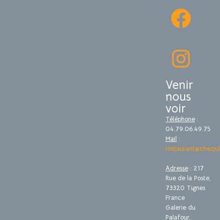
Venir
nous
voir
Téléphone
:
04.79.06.49.75
Mail
:
restaurant@chezjul
Adresse
: 217
Rue de la Poste,
73320 Tignes
France
Galerie du
Palafour,